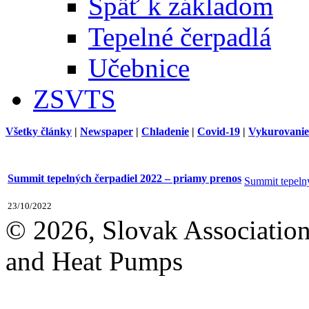
Späť k základom
Tepelné čerpadlá
Učebnice
ZSVTS
Všetky články
|
Newspaper
|
Chladenie
|
Covid-19
|
Vykurovanie
Summit tepelných čerpadiel 2022 – priamy prenos
Summit tepeln
23/10/2022
© 2026, Slovak Association
and Heat Pumps