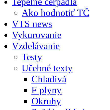
Tepelné čerpadlá
Ako hodnotiť TČ
VTS news
Vykurovanie
Vzdelávanie
Testy
Učebné texty
Chladivá
F plyny
Okruhy