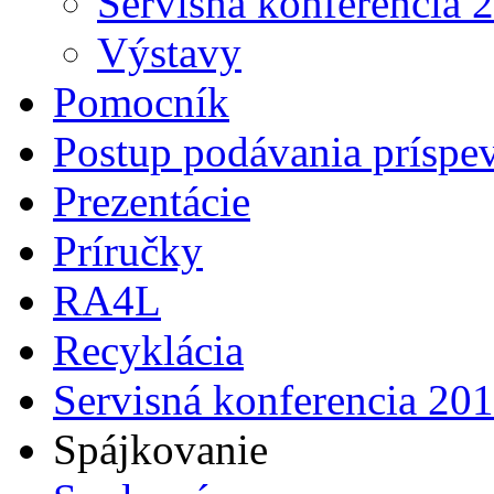
Servisná konferencia 
Výstavy
Pomocník
Postup podávania príspe
Prezentácie
Príručky
RA4L
Recyklácia
Servisná konferencia 20
Spájkovanie