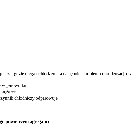
raplacza, gdzie ulega ochłodzeniu a następnie skropleniu (kondensacji
te w parowniku.
sprężarce
 czynnik chłodniczy odparowuje.
ego powietrzem agregatu?