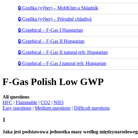
🔒 Grafika (výber) – MobKlim a Skladník
🔒 Grafika (výber) – Prírodné chladivá
🔒 Graphical – F-Gas I Hungarian
🔒 Graphical – F-Gas II Hungarian
🔒 Graphical – F-Gas II natural refr. Hungarian
🔒 Graphical – F-Gas I natural refr. Hungarian
F-Gas Polish Low GWP
All questions
HFC
|
Flammable
|
CO2
|
NH3
Easy questions
|
Medium questions
|
Difficult questions
1
Jaka jest podstawowa jednostka masy według międzynarodowego u