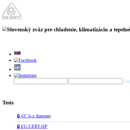
Log
Tests
🔒 AC h-x diagram
🔒 EU.CERT.HP