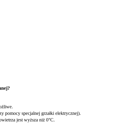
anej?
ożliwe.
zy pomocy specjalnej grzałki elektrycznej).
wietrza jest wyższa niż 0°C.