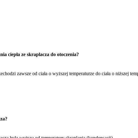
ia ciepła ze skraplacza do otoczenia?
echodzi zawsze od ciała o wyższej temperaturze do ciała o niższej tem
cza?
cza była wyższa od temperatury skraplania (kondensacji).