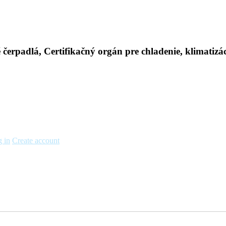
 in
Create account