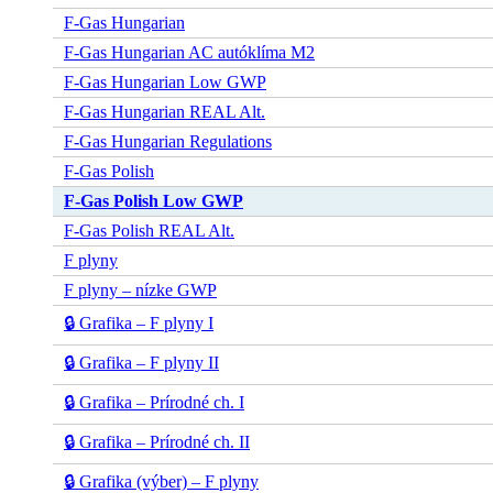
F-Gas Hungarian
F-Gas Hungarian AC autóklíma M2
F-Gas Hungarian Low GWP
F-Gas Hungarian REAL Alt.
F-Gas Hungarian Regulations
F-Gas Polish
F-Gas Polish Low GWP
F-Gas Polish REAL Alt.
F plyny
F plyny – nízke GWP
🔒 Grafika – F plyny I
🔒 Grafika – F plyny II
🔒 Grafika – Prírodné ch. I
🔒 Grafika – Prírodné ch. II
🔒 Grafika (výber) – F plyny