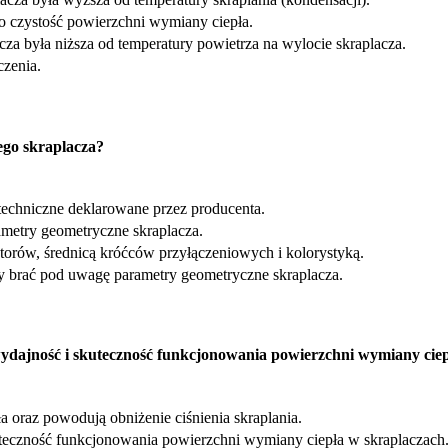
o czystość powierzchni wymiany ciepła.
za była niższa od temperatury powietrza na wylocie skraplacza.
czenia.
ego skraplacza?
echniczne deklarowane przez producenta.
ametry geometryczne skraplacza.
atorów, średnicą króćców przyłączeniowych i kolorystyką.
y brać pod uwagę parametry geometryczne skraplacza.
 wydajność i skuteczność funkcjonowania powierzchni wymiany cie
oraz powodują obniżenie ciśnienia skraplania.
uteczność funkcjonowania powierzchni wymiany ciepła w skraplaczach