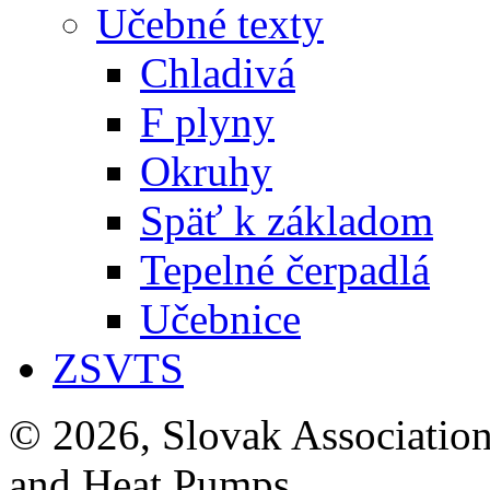
Učebné texty
Chladivá
F plyny
Okruhy
Späť k základom
Tepelné čerpadlá
Učebnice
ZSVTS
© 2026, Slovak Association
and Heat Pumps