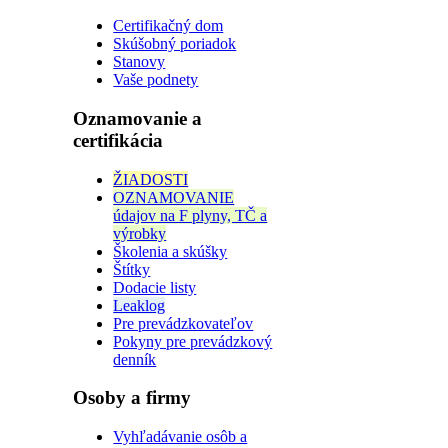
Certifikačný dom
Skúšobný poriadok
Stanovy
Vaše podnety
Oznamovanie a
certifikácia
ŽIADOSTI
OZNAMOVANIE
údajov na F plyny, TČ a
výrobky
Školenia a skúšky
Štítky
Dodacie listy
Leaklog
Pre prevádzkovateľov
Pokyny pre prevádzkový
denník
Osoby a firmy
Vyhľadávanie osôb a