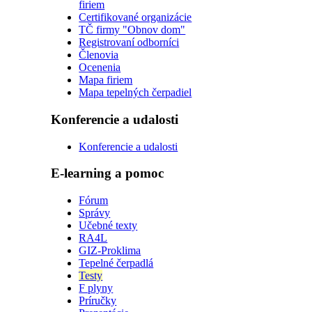
firiem
Certifikované organizácie
TČ firmy "Obnov dom"
Registrovaní odborníci
Členovia
Ocenenia
Mapa firiem
Mapa tepelných čerpadiel
Konferencie a udalosti
Konferencie a udalosti
E-learning a pomoc
Fórum
Správy
Učebné texty
RA4L
GIZ-Proklima
Tepelné čerpadlá
Testy
F plyny
Príručky