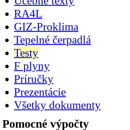
Učebné texty
RA4L
GIZ-Proklima
Tepelné čerpadlá
Testy
F plyny
Príručky
Prezentácie
Všetky dokumenty
Pomocné výpočty