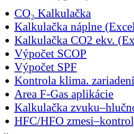
CO₂ Kalkulačka
Kalkulačka náplne (Exce
Kalkulačka CO2 ekv. (Ex
Výpočet SCOP
Výpočet SPF
Kontrola klima. zariaden
Area F-Gas aplikácie
Kalkulačka zvuku–hlučn
HFC/HFO zmesi–kontro