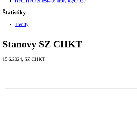
HFC/HFO zmesi–kontroly kg/CO2e
Štatistiky
Trendy
Stanovy SZ CHKT
15.6.2024, SZ CHKT