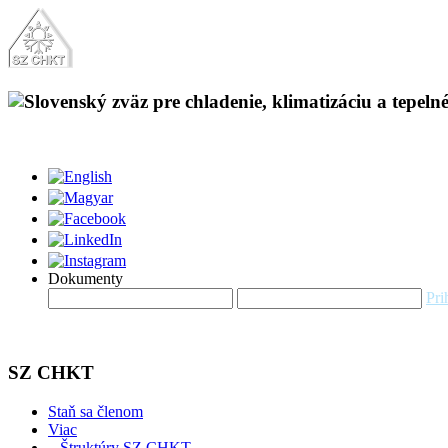
Dokumenty
Pri
SZ CHKT
Staň sa členom
Viac
Štruktúry SZ CHKT