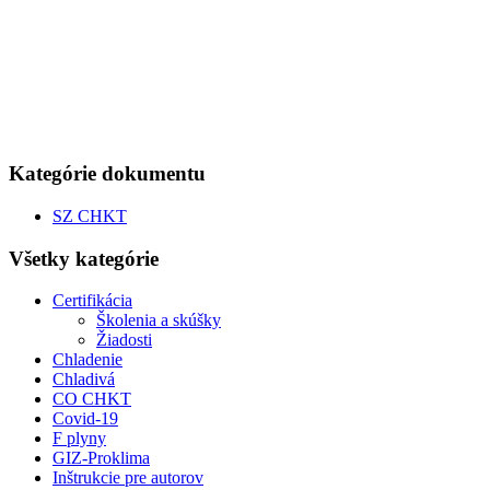
Kategórie dokumentu
SZ CHKT
Všetky kategórie
Certifikácia
Školenia a skúšky
Žiadosti
Chladenie
Chladivá
CO CHKT
Covid-19
F plyny
GIZ-Proklima
Inštrukcie pre autorov