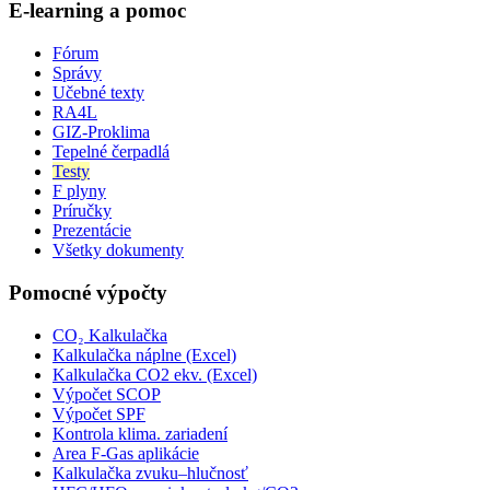
E-learning a pomoc
Fórum
Správy
Učebné texty
RA4L
GIZ-Proklima
Tepelné čerpadlá
Testy
F plyny
Príručky
Prezentácie
Všetky dokumenty
Pomocné výpočty
CO₂ Kalkulačka
Kalkulačka náplne (Excel)
Kalkulačka CO2 ekv. (Excel)
Výpočet SCOP
Výpočet SPF
Kontrola klima. zariadení
Area F-Gas aplikácie
Kalkulačka zvuku–hlučnosť