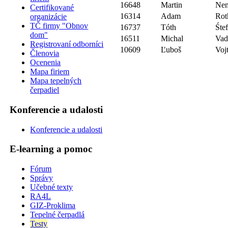
16648
Martin
Ne
Certifikované
16314
Adam
Rot
organizácie
TČ firmy "Obnov
16737
Tóth
Śte
dom"
16511
Michal
Vad
Registrovaní odborníci
10609
Ľuboš
Voj
Členovia
Ocenenia
Mapa firiem
Mapa tepelných
čerpadiel
Konferencie a udalosti
Konferencie a udalosti
E-learning a pomoc
Fórum
Správy
Učebné texty
RA4L
GIZ-Proklima
Tepelné čerpadlá
Testy