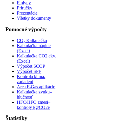
F plyny
Príručky
Prezentácie
Všetky dokumenty
Pomocné výpočty
CO₂ Kalkulačka
Kalkulačka náplne
(Excel)
Kalkulačka CO2 ekv.
(Excel)
Výpočet SCOP
Výpočet SPF
Kontrola klima.
zariadení
Area F-Gas aplikácie
Kalkulačka zvuku–
hlučnosť
HFC/HFO zmesi–
kontroly kg/CO2e
Štatistiky