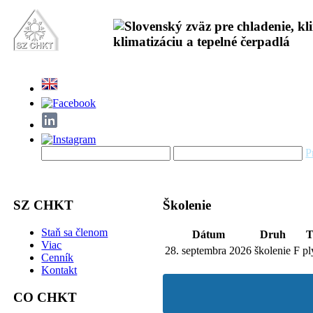
P
SZ CHKT
Školenie
Staň sa členom
Dátum
Druh
T
Viac
28. septembra 2026
školenie
F p
Cenník
Kontakt
CO CHKT