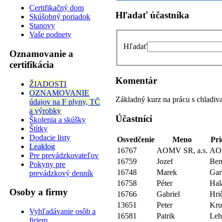
Certifikačný dom
Hľadať účastníka
Skúšobný poriadok
Stanovy
Vaše podnety
Hľadať
Oznamovanie a
certifikácia
Komentár
ŽIADOSTI
OZNAMOVANIE
Základný kurz na prácu s chlad
údajov na F plyny, TČ
a výrobky
Účastníci
Školenia a skúšky
Štítky
Dodacie listy
Osvedčenie
Meno
Pri
Leaklog
16767
AOMV SR, a.s.
AO
Pre prevádzkovateľov
16759
Jozef
Ben
Pokyny pre
16748
Marek
Gar
prevádzkový denník
16758
Péter
Hal
Osoby a firmy
16766
Gabriel
Hri
13651
Peter
Kru
Vyhľadávanie osôb a
16581
Patrik
Leh
firiem